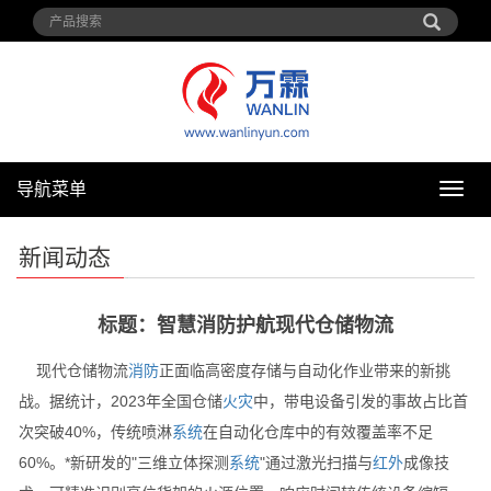
导航菜单
导
航
菜
新闻动态
单
标题：智慧消防护航现代仓储物流
现代仓储物流
消防
正面临高密度存储与自动化作业带来的新挑
战。据统计，2023年全国仓储
火灾
中，带电设备引发的事故占比首
次突破40%，传统喷淋
系统
在自动化仓库中的有效覆盖率不足
60%。*新研发的"三维立体探测
系统
"通过激光扫描与
红外
成像技