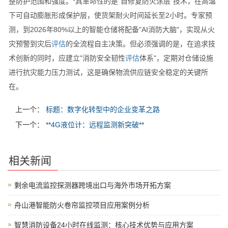
整防护范围和强度。*具革命性的是"自修复防火涂层"技术，在高温
下可自动膨胀形成保护层，使货架耐火时间延长至2小时。专家预
测，到2026年80%以上的智能仓储将配备"AI消防大脑"，实现从火
灾预警到灾后
评估
的全流程自主决策。但必须强调的是，在追求技
术创新的同时，应建立"消防安全韧性
评估
体系"，定期对仓储设施
进行抗灾能力压力测试，这是确保物流供应链安全稳定的关键所
在。
上一个：
标题：数字化转型中的企业变革之路
下一个：
**4G液位计：远程监测新突破**
相关新闻
剩余电流监控探测器跨境出口与海外市场开拓方案
舟山港智能防火卷帘监控项目应用案例分析
智慧消防设备24小时在线监测：核心技术优势与应用方案