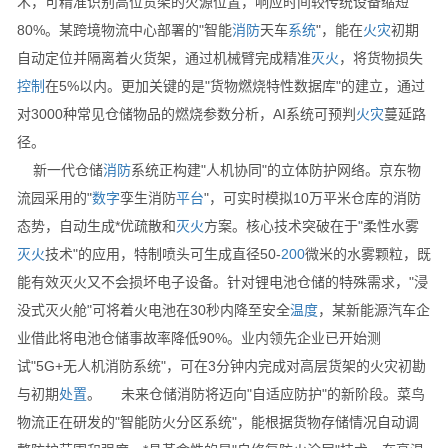
术，可精准识别高位货架的火源位置，响应时间较传统设备缩短
80%。某跨境物流中心部署的"智能
消防
天车
系统
"，能在
火灾
初期
自动定位并隔离着火货架，通过机械臂完成精准
灭火
，将货物损失
控制
在5%以内。更加关键的是"货物燃烧特性数据库"的建立，通过
对3000种常见仓储物品的燃烧参数分析，AI系统可预判
火灾
蔓延路
径。
新一代仓储
消防
系统正构建"人机协同"的立体防护网络。京东物
流园采用的"
数字
孪生消防
平台
"，可实时模拟10万平米仓库的消防
态势，自动生成*优疏散和
灭火
方案。核心技术突破在于"柔性水雾
灭火
技术"的应用，特制喷头可生成直径50-
200
微米的水雾颗粒，既
能有效灭火又不会损坏电子设备。针对锂电池仓储的特殊需求，"浸
没式灭火舱"可将着火电池在30秒内降至安全
温度
，某新能源汽车企
业借此将电池仓储事故率降低90%。业内领先企业已开始测
试"5G+无人机消防系统"，可在3分钟内完成对高层货架的火灾初勘
与初期
处置
。 未来仓储消防将迈向"自适应防护"的新阶段。菜鸟
物流正在研发的"智能防火分区系统"，能根据货物存储情况自动调