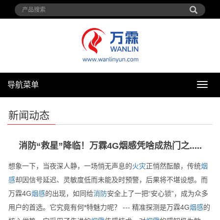
导航菜单
导
航
菜
新闻动态
单
消防“救星”降临！万霖4G烟感凭啥成热门之.....
想象一下，当夜深人静，一场悄无声息的
火灾
正悄然酝酿，传统
烟
感
却因信号延迟、灵敏度低而未能及时预警，后果将不堪设想。而
万霖4G
烟感
的出现，如同给
消防
安全上了一把“安心锁”，成为众多
用户的首选。它究竟有何*特魅力呢？ --- 精准探测是万霖4G
烟感
的