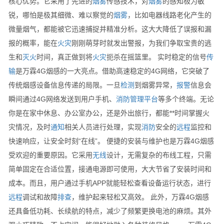
核心优势。它采用了先进的
烟雾
传感技术，对
烟雾
的感知极为敏
锐，哪怕是极其细微、难以察觉的
烟雾
，比如电器线路老化产生的
微量烟气，都能被它迅速捕捉并精准分析。这大大降低了误报和漏
报的概率，能在
火灾
刚刚萌芽时就发出警报，为我们争取宝贵的逃
生和
灭火
时间，真正做到将
火灾
扼杀在摇篮里。 实时稳定的信号
传
输
是万霖4G烟感的一大亮点。借助高速稳定的4G网络，它突破了
传统烟感设备信息传递的局限。一旦
检测
到烟雾异常，
报警
信息会
瞬间通过4G网络发送到用户手机、
消防
管理
平台
等多个终端。无论
你是在家中休息、办公室办公，还是外出旅行，都能**时间掌握火
灾情况，及时
通知
相关人员进行处理，实现
消防
安全的
远程
监控和
快速响应，让安全时刻“在线”。 便捷的安装与维护也是万霖4G烟感
受欢迎的重要原因。它采用
无线
设计，无需复杂的布线工程，只需
简单固定在合适位置，接通电源即可使用，大大节省了安装时间和
成本。而且，用户通过手机APP就能轻松查看设备运行状态，进行
远程
调试和故障
排查
，维护起来轻松又高效。 此外，万霖4G烟感
还具备低功耗、长续航的特点，减少了频繁更换电池的麻烦。其外