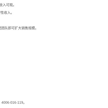
日收入可观。
常性收入。
。
建团队即可扩大销售规模。
06-016-119。