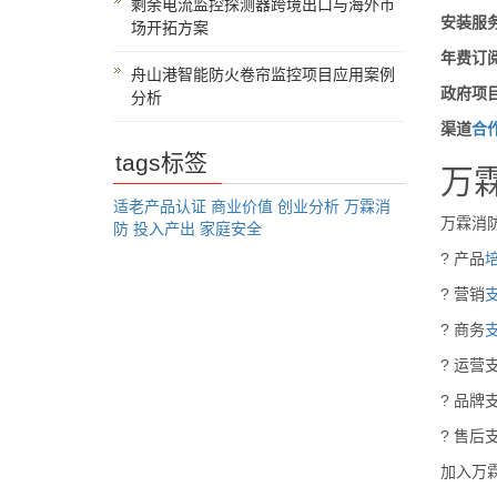
剩余电流监控探测器跨境出口与海外市
安装服
场开拓方案
年费订
舟山港智能防火卷帘监控项目应用案例
政府项
分析
渠道
合
tags标签
万
适老产品认证
商业价值
创业分析
万霖消
万霖消
防
投入产出
家庭安全
? 产品
? 营销
? 商务
? 运营
? 品
? 售后
加入万