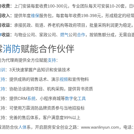
务收费：
上门安装每套收费100-300元，专业团队每天可安装10-20套，
阅收入：
提供年度
维保
服务包，每套每年收费198-398元，形成稳定的经
目收益：
承接民政、街道、养老机构等政府项目，批量采购利润更为稳定
作
收益：
与物业公司、家政公司、
燃气
公司
合作
，按销售额分成，无需自
霖
消防
赋能合作伙伴
防为代理商提供全方位赋能
支持
：
培训
：3天快速掌握产品知识和安装技术
支持
：提供成熟的销售话术、演示
视频
和宣传物料
支持
：协助洽谈政府项目、机构采购，提供背书资质
支持：提供CRM
系统
、小程序商城等
数字
化
工具
牌支持：可使用万霖消防品牌资质参与当地招投标
支持：完善的售后体系，客户满意度99%以上
霖消防合伙
人体
系，开启厨房安全创业之路：www.wanlinyun.com，电话：40