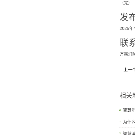
（完）
发
2025年4
联
万霖消防技术
上一
相关
智慧
为什
智慧