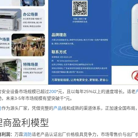
房安全设备市场规模已超过
200
*元，且以每年25%以上的速度增长。适老
，未来3-5年市场规模有望突破千*元。
防
作为源头厂家，凭借完整的
产品
线和成熟的渠道体系，正加速全国布局
理商盈利模型
售利润：
万霖
消防
适老产品认证出厂价格极具竞争力，市场零售价与出厂价之