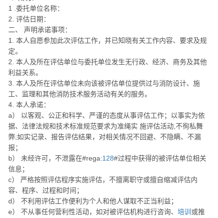
1 .委托单位名称：
2. 评估日期：
二、 声明承诺事项：
1. 本人自愿参加此次评估工作，并已知晓有关工作内容、要求及规
定。
2. 本人及所在评估单位与委托单位发生无行政、经济、商务及其他
利益关系。
3. 本人及所在评估单位未向该被评估单位提供过与消防设计、施
工、监理和其他消防技术服务活动有关的服务。
4. 本人承诺：
a） 以客观、公正和科学、严谨的态度从事评估工作；以事实为依
据、法律法规和技术标准规范要求为准绳实 施评估活动,不徇私舞
弊;如实记录、报告评估结果，对相关情况不回避、不隐瞒、不漏
报；
b） 未经许可，不泄露在#rega:
128
#过程中获得的被评估单位相关
信息；
c） 严格按照评估程序实施评估，不擅离职守或擅自缩减评估内
容、程序、过程和时间；
d） 不利用评估工作便利为个人和他人谋取不正当利益；
e） 不从事任何营利性活动，如对被评估机构进行咨询、
培训
或推