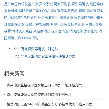
用户信息传输装置
气体灭火系统
阿波罗消防
探测器清洗
消防维修
消防维修
消防检测工具
LORA消防
智慧消防产品
智能消防
智慧消
防
消防CRT
电检消检
压力表液位计
海湾消防
智慧消防加盟
NB无
线感烟探测器
无线远程控制模块
电气火灾监控系统
用户信息传输
装置
气体灭火系统
阿波罗消防
探测器清洗
消防维修
消防维修
消
防检测工具
LORA消防
上一个：
万霖探测器清洗三种方法
下一个：
北京专业消防安全评估软件培训方案
相关新闻
剩余电流监控探测器跨境出口与海外市场开拓方案
舟山港智能防火卷帘监控项目应用案例分析
智慧消防设备24小时在线监测：核心技术优势与应用方案