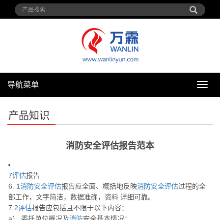
导航菜单
导
航
菜
产品知识
单
消防安全评估报告范本
7
评估
报告
6. 1
消防安全评估
报告应全面、概括地反映
消防安全评估
过程的全
部工作，文字简洁，数据准确，资料 详细可靠。
7.2
评估
报告应包括且不限于以下内容：
a） 委托单位概况及
消防
安全基本情况；