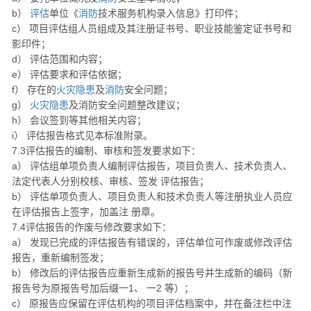
b）
评估
单位《
消防
技术服务机构录入信息》打印件；
c） 项目评估组人员组成及其注册证书号、职业技能鉴定证书号和
影印件；
d） 评估范围和内容；
e） 评估要求和评估依据；
f） 存在的
火灾
隐患
及
消防
安全问题；
g）
火灾
隐患
及消防安全问题整改建议；
h） 会议签到等其他相关内容；
i） 评估报告格式见本标准附录。
7.3评估报告的编制、审核和签发要求如下：
a） 评估组单项负责人编制评估报告，项目负责人、技术负责人、
法定代表人分别校核、审核、签发 评估报告；
b） 评估单项负责人、项目负责人和技术负责人等注册执业人员应
在评估报告上签字，加盖注 册章。
7.4评估报告的作废与修改要求如下：
a） 发现已完成的评估报告有错误的，评估单位可作废或修改评估
报告，重新编制签发；
b） 修改后的评估报告应重新生成新的报告号并生成新的编码（新
报告号为原报告号加后缀一1、 一2 等）；
c） 原报告应保留在评估机构的项目评估档案中，并在备注栏中注