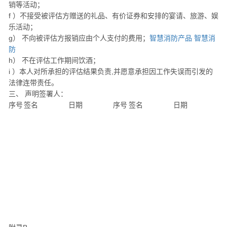
销等活动；
f ）不接受被评估方赠送的礼品、有价证券和安排的宴请、旅游、娱
乐活动；
g） 不向被评估方报销应由个人支付的费用；
智慧消防产品
智慧消
防
h） 不在评估工作期间饮酒；
i ）本人对所承担的评估结果负责,并愿意承担因工作失误而引发的
法律连带责任。
三、 声明签署人：
序号
签名
日期
序号
签名
日期