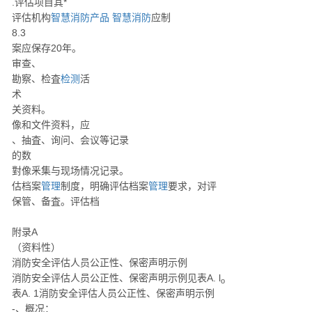
.评估项目其*
评估机构
智慧消防产品
智慧消防
应制
8.3
案应保存20年。
审查、
勘察、检査
检测
活
术
关资料。
像和文件资料，应
、抽査、询问、会议等记录
的数
對像釆集与现场情况记录。
估档案
管理
制度，明确评估档案
管理
要求，对评
保管、备査。评估档
附录A
（资料性）
消防安全评估人员公正性、保密声明示例
消防安全评估人员公正性、保密声明示例见表A. l
o
表A. 1消防安全评估人员公正性、保密声明示例
-、概况：